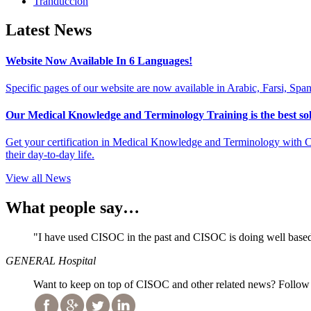
Tranducción
Latest News
Website Now Available In 6 Languages!
Specific pages of our website are now available in Arabic, Farsi, Spa
Our Medical Knowledge and Terminology Training is the best solu
Get your certification in Medical Knowledge and Terminology with CI
their day-to-day life.
View all News
What people say…
"I have used CISOC in the past and CISOC is doing well based
GENERAL Hospital
Want to keep on top of CISOC and other related news? Follow 