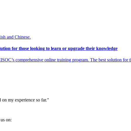
nish and Chinese.
tion for those looking to learn or upgrade their knowledge
SOC’s comprehensive online training program. The best solution for th
 on my experience so far."
us on: