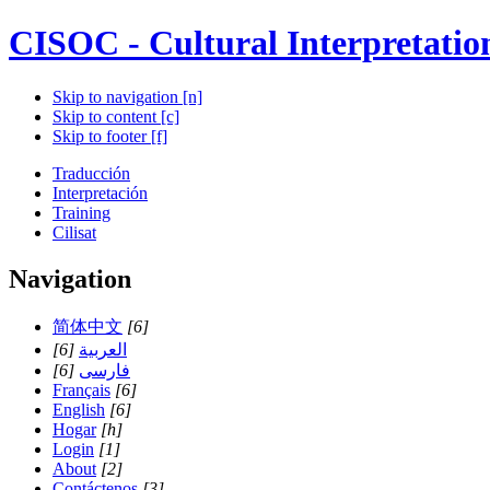
CISOC - Cultural Interpretatio
Skip to navigation [n]
Skip to content [c]
Skip to footer [f]
Traducción
Interpretación
Training
Cilisat
Navigation
简体中文
[6]
العربية
[6]
فارسی
[6]
Français
[6]
English
[6]
Hogar
[h]
Login
[1]
About
[2]
Contáctenos
[3]