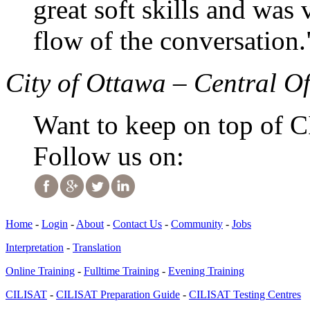
great soft skills and was 
flow of the conversation.
City of Ottawa – Central Of
Want to keep on top of 
Follow us on:
Home
-
Login
-
About
-
Contact Us
-
Community
-
Jobs
Interpretation
-
Translation
Online Training
-
Fulltime Training
-
Evening Training
CILISAT
-
CILISAT Preparation Guide
-
CILISAT Testing Centres