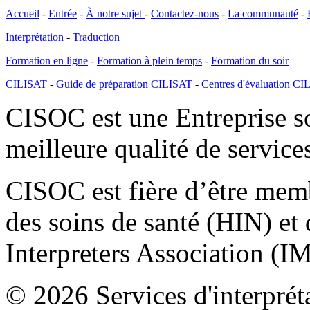
Accueil
-
Entrée
-
À notre sujet
-
Contactez-nous
-
La communauté
-
Interprétation
-
Traduction
Formation en ligne
-
Formation à plein temps
-
Formation du soir
CILISAT
-
Guide de préparation CILISAT
-
Centres d'évaluation C
CISOC est une Entreprise so
meilleure qualité de services
CISOC est fière d’être memb
des soins de santé (HIN) et 
Interpreters Association (I
© 2026 Services d'interpréta